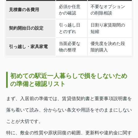
必須か任意
不要なオプション
見積書の各費用
かの確認
の削除相談
引っ越し日
日割り家賃期間の
契約開始日の設定
とのずれ
短縮
当面必要な
優先度を決めた段
引っ越し・家具家電
物の整理
階的購入
初めての駅近一人暮らしで損をしないため
の準備と確認リスト
まず、入居前の準備では、賃貸借契約書と重要事項説明書を
落ち着いて読み、分からない条文や用語をそのままにしない
ことが大切です。
特に、敷金の性質や原状回復の範囲、更新料や違約金に関す