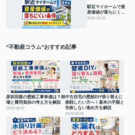
駅近マイホームで資
産価値が落ちにくい
条件は？購入前に必
2026.05.20
ず確認したいポイン
ト
”不動産コラム”おすすめ記事
不動産コラム
不動産コラム
原状回復の壁紙工事単価は？相
中古住宅の壁紙DIY張り替えに
場と費用負担の考え方を解説
挑戦したい方へ！基本の手順と
失敗しない進め方を解説
2026.08.07
2026.08.06