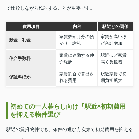
で比較しながら検討することが重要です。
費用項目
内容
駅近との関係
家賃数か月分の預
家賃が高いほ
敷金・礼金
かり・謝礼
ど合計増加
家賃に連動する仲
駅近ほど家賃
仲介手数料
介報酬
高く負担増
家賃割合で算出さ
駅近家賃で初
保証料ほか
れる費用
期負担拡大
初めての一人暮らし向け「駅近×初期費用」
を抑える物件選び
駅近の賃貸物件でも、条件の選び方次第で初期費用を抑える