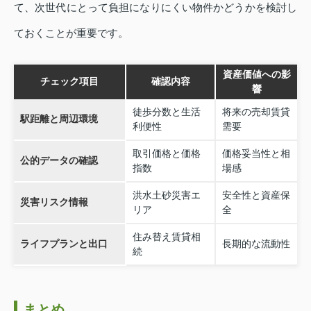
て、次世代にとって負担になりにくい物件かどうかを検討し
ておくことが重要です。
資産価値への影
チェック項目
確認内容
響
徒歩分数と生活
将来の売却賃貸
駅距離と周辺環境
利便性
需要
取引価格と価格
価格妥当性と相
公的データの確認
指数
場感
洪水土砂災害エ
安全性と資産保
災害リスク情報
リア
全
住み替え賃貸相
ライフプランと出口
長期的な流動性
続
まとめ