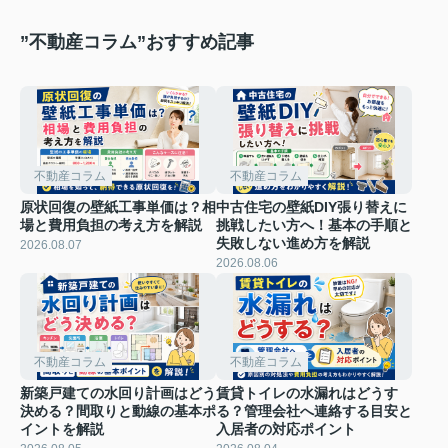
”不動産コラム”おすすめ記事
不動産コラム
不動産コラム
原状回復の壁紙工事単価は？相
中古住宅の壁紙DIY張り替えに
場と費用負担の考え方を解説
挑戦したい方へ！基本の手順と
失敗しない進め方を解説
2026.08.07
2026.08.06
不動産コラム
不動産コラム
新築戸建ての水回り計画はどう
賃貸トイレの水漏れはどうす
決める？間取りと動線の基本ポ
る？管理会社へ連絡する目安と
イントを解説
入居者の対応ポイント