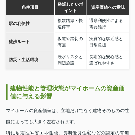
確認したいポ
条件項目
資産価値への意味
イント
複数路線・快
通勤利便性による
駅の利便性
速停車
需要維持
坂道や踏切の
実質的な駅近感と
徒歩ルート
有無
日常負担
浸水リスクと
長期的な安心感と
防災・生活環境
周辺施設
選ばれやすさ
建物性能と管理状態がマイホームの資産価
値に与える影響
マイホームの資産価値は、立地だけでなく建物そのものの性
能によっても大きく左右されます。
特に耐震性や省エネ性能、長期優良住宅などの認定の有無