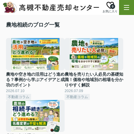
0
お気に入り
農地相続のブログ一覧
農地や空き地の活用はどう進め
農地を売りたい人必見の基礎知
る？事例から学ぶアイデアと成
識！価格や地域別の相場を分か
功のポイント
りやすく解説
2026.07.10
2026.07.09
不動産コラム
不動産コラム