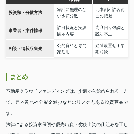
家計に無理のな
元本割れ許容範
投資額・分散方法
い少額分散
囲の把握
許可状況と実績
高利回り強調と
事業者・案件情報
開示内容
説明不足
公的資料と専門
疑問放置せず早
相談・情報収集先
家活用
期相談
まとめ
不動産クラウドファンディングは、少額から始められる一方
で、元本割れや分配金減少などのリスクもある投資商品で
す。
法律による投資家保護や優先出資・劣後出資の仕組みを正し