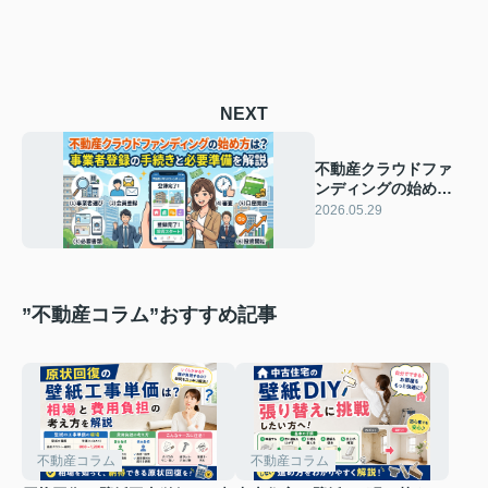
NEXT
不動産クラウドファ
ンディングの始め方
は？事業者登録の手
2026.05.29
続きと必要準備を解
説
”不動産コラム”おすすめ記事
不動産コラム
不動産コラム