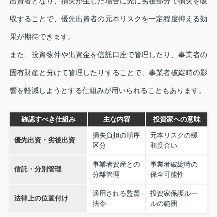
出資者となり、損失が生じた場合に先に劣後部分で損失を吸
収することで、優先出資者の元本リスクを一定程度抑える効
果が期待できます。
また、投資物件や出資金を信託口座で管理したり、事業者の
固有財産と分けて管理したりすることで、事業者破綻時の影
響を軽減しようとする仕組みが用いられることもあります。
確認すべき仕組み
主な内容
投資家への意味
損失負担の順序
元本リスクの緩
優先出資・劣後出資
区分
和度合い
事業者資産との
事業者破綻時の
信託・分別管理
分離管理
保全可能性
適用される監督
投資家保護ルー
法律上の位置付け
法令
ルの範囲