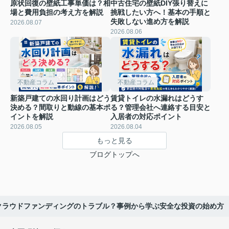
原状回復の壁紙工事単価は？相
中古住宅の壁紙DIY張り替えに
場と費用負担の考え方を解説
挑戦したい方へ！基本の手順と
失敗しない進め方を解説
2026.08.07
2026.08.06
不動産コラム
不動産コラム
新築戸建ての水回り計画はどう
賃貸トイレの水漏れはどうす
決める？間取りと動線の基本ポ
る？管理会社へ連絡する目安と
イントを解説
入居者の対応ポイント
2026.08.05
2026.08.04
もっと見る
ブログトップへ
クラウドファンディングのトラブル？事例から学ぶ安全な投資の始め方