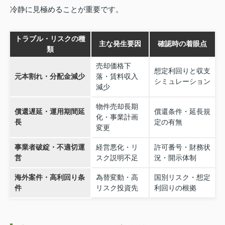
冷静に見極めることが重要です。
トラブル・リスクの種
主な発生要因
確認時の着眼点
類
売却価格下
想定利回りと収支
元本割れ・分配金減少
落・賃料収入
シミュレーション
減少
物件売却長期
償還遅延・運用期間延
償還条件・延長規
化・事業計画
長
定の有無
変更
事業者破綻・不適切運
経営悪化・リ
許可番号・財務状
営
スク説明不足
況・開示体制
海外案件・高利回り条
為替変動・高
国別リスク・想定
件
リスク投資先
利回りの根拠