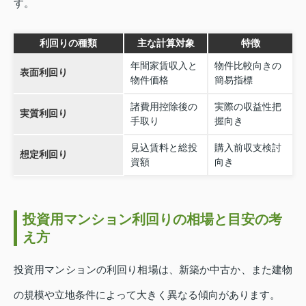
す。
利回りの種類
主な計算対象
特徴
年間家賃収入と
物件比較向きの
表面利回り
物件価格
簡易指標
諸費用控除後の
実際の収益性把
実質利回り
手取り
握向き
見込賃料と総投
購入前収支検討
想定利回り
資額
向き
投資用マンション利回りの相場と目安の考
え方
投資用マンションの利回り相場は、新築か中古か、また建物
の規模や立地条件によって大きく異なる傾向があります。