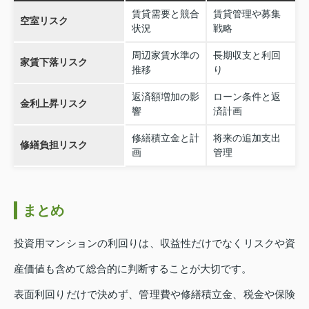
賃貸需要と競合
賃貸管理や募集
空室リスク
状況
戦略
周辺家賃水準の
長期収支と利回
家賃下落リスク
推移
り
返済額増加の影
ローン条件と返
金利上昇リスク
響
済計画
修繕積立金と計
将来の追加支出
修繕負担リスク
画
管理
まとめ
投資用マンションの利回りは、収益性だけでなくリスクや資
産価値も含めて総合的に判断することが大切です。
表面利回りだけで決めず、管理費や修繕積立金、税金や保険