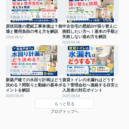
不動産コラム
不動産コラム
原状回復の壁紙工事単価は？相
中古住宅の壁紙DIY張り替えに
場と費用負担の考え方を解説
挑戦したい方へ！基本の手順と
失敗しない進め方を解説
2026.08.07
2026.08.06
不動産コラム
不動産コラム
新築戸建ての水回り計画はどう
賃貸トイレの水漏れはどうす
決める？間取りと動線の基本ポ
る？管理会社へ連絡する目安と
イントを解説
入居者の対応ポイント
2026.08.05
2026.08.04
もっと見る
ブログトップへ