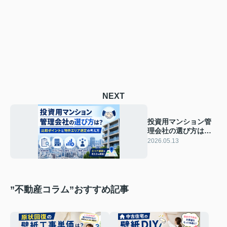
NEXT
投資用マンション管
理会社の選び方は？
比較ポイントと物件
2026.05.13
エリア選定の考え方
”不動産コラム”おすすめ記事