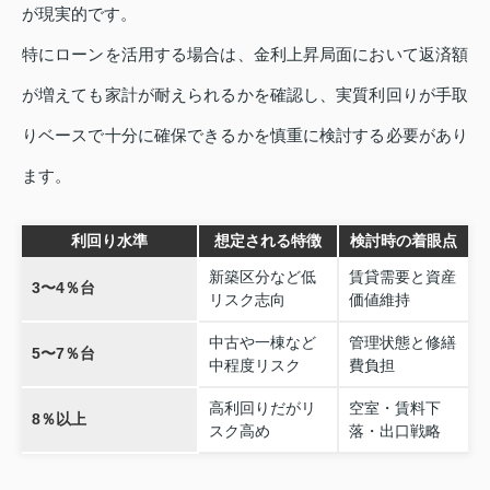
が現実的です。
特にローンを活用する場合は、金利上昇局面において返済額
が増えても家計が耐えられるかを確認し、実質利回りが手取
りベースで十分に確保できるかを慎重に検討する必要があり
ます。
利回り水準
想定される特徴
検討時の着眼点
新築区分など低
賃貸需要と資産
3〜4％台
リスク志向
価値維持
中古や一棟など
管理状態と修繕
5〜7％台
中程度リスク
費負担
高利回りだがリ
空室・賃料下
8％以上
スク高め
落・出口戦略