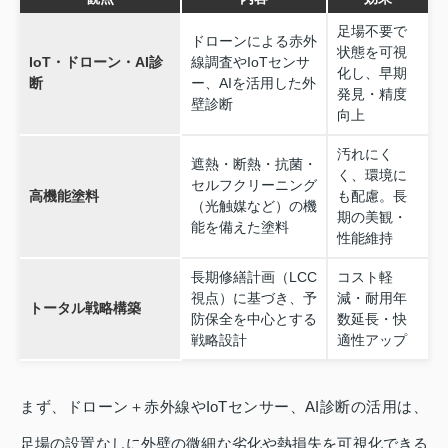
足場不要で
ドローンによる赤外
状態を可視
IoT・ドローン・AI診
線調査やIoTセンサ
化し、早期
断
ー、AIを活用した外
発見・精度
壁診断
向上
汚れにく
遮熱・断熱・抗菌・
く、環境に
セルフクリーニング
高機能塗料
も配慮。長
（光触媒など）の機
期の美観・
能を備えた塗料
性能維持
長期修繕計画（LCC
コスト軽
視点）に基づき、予
減・耐用年
トータル戦略構築
防保全を中心とする
数延長・快
戦略設計
適性アップ
まず、ドローン＋赤外線やIoTセンサー、AI診断の活用は、
足場の設置なしに外壁の微細な劣化や熱損失を可視化できる