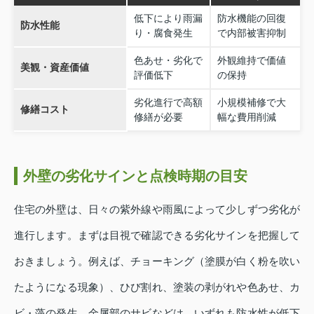
低下により雨漏
防水機能の回復
防水性能
り・腐食発生
で内部被害抑制
色あせ・劣化で
外観維持で価値
美観・資産価値
評価低下
の保持
劣化進行で高額
小規模補修で大
修繕コスト
修繕が必要
幅な費用削減
外壁の劣化サインと点検時期の目安
住宅の外壁は、日々の紫外線や雨風によって少しずつ劣化が
進行します。まずは目視で確認できる劣化サインを把握して
おきましょう。例えば、チョーキング（塗膜が白く粉を吹い
たようになる現象）、ひび割れ、塗装の剥がれや色あせ、カ
ビ・藻の発生、金属部のサビなどは、いずれも防水性が低下