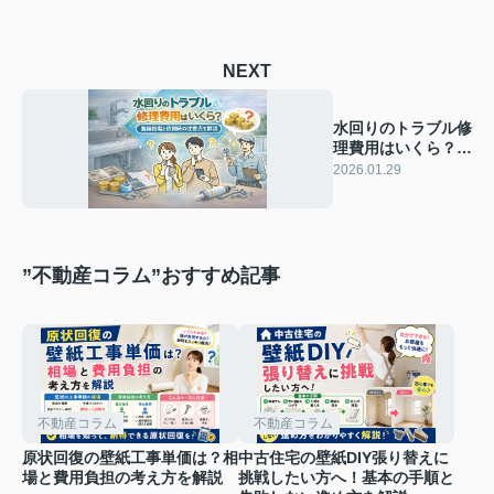
NEXT
水回りのトラブル修
理費用はいくら？費
用相場と依頼時の注
2026.01.29
意点を解説
”不動産コラム”おすすめ記事
不動産コラム
不動産コラム
原状回復の壁紙工事単価は？相
中古住宅の壁紙DIY張り替えに
場と費用負担の考え方を解説
挑戦したい方へ！基本の手順と