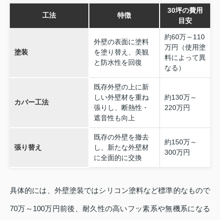
30坪の費用
工法
特徴
目安
約60万～110
外壁の表面に塗料
万円（使用塗
塗装
を塗り替え、美観
料によって異
と防水性を回復
なる）
既存外壁の上に新
しい外壁材を重ね
約130万～
カバー工法
張りし、断熱性・
220万円
遮音性も向上
既存の外壁を撤去
約150万～
張り替え
し、新たな外壁材
300万円
に全面的に交換
具体的には、外壁塗装ではシリコン塗料など標準的なもので
70万～100万円前後、耐久性の高いフッ素系や無機系になる