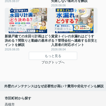
失敗しない進め方を解説
2026.08.07
2026.08.06
不動産コラム
不動産コラム
新築戸建ての水回り計画はどう
賃貸トイレの水漏れはどうす
決める？間取りと動線の基本ポ
る？管理会社へ連絡する目安と
イントを解説
入居者の対応ポイント
2026.08.05
2026.08.04
もっと見る
ブログトップへ
外壁のメンテナンスはなぜ必要性が高い？費用や劣化サインも解説
市区町村から探す
高槻市