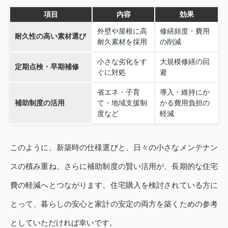
項目
内容
効果
外壁や屋根に高
修繕頻度・費用
耐久性の高い素材選び
耐久素材を採用
の削減
小さな劣化をす
大規模修繕の回
定期点検・早期補修
ぐに対処
避
省エネ・子育
導入・維持にか
補助制度の活用
て・地域支援制
かる費用負担の
度など
軽減
このように、新築時の仕様選びと、日々の小さなメンテナン
スの積み重ね、さらに補助制度の賢い活用が、長期的な住宅
費の軽減へとつながります。住宅購入を検討されている方に
とって、暮らしの安心と家計の安定の両方を築くための参考
としていただければ幸いです。