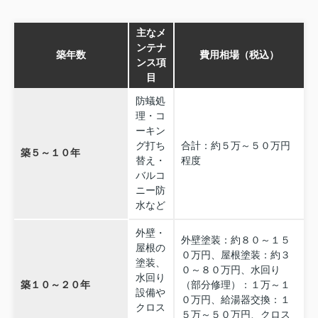
主なメ
ンテナ
築年数
費用相場（税込）
ンス項
目
防蟻処
理・コ
ーキン
グ打ち
合計：約５万～５０万円
築５～１０年
替え・
程度
バルコ
ニー防
水など
外壁・
外壁塗装：約８０～１５
屋根の
０万円、屋根塗装：約３
塗装、
０～８０万円、水回り
水回り
築１０～２０年
（部分修理）：１万～１
設備や
０万円、給湯器交換：１
クロス
５万～５０万円、クロス