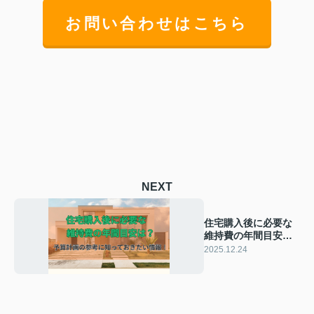
お問い合わせはこちら
NEXT
住宅購入後に必要な
維持費の年間目安
は？予算計画の参考
2025.12.24
に知っておきたい情
報