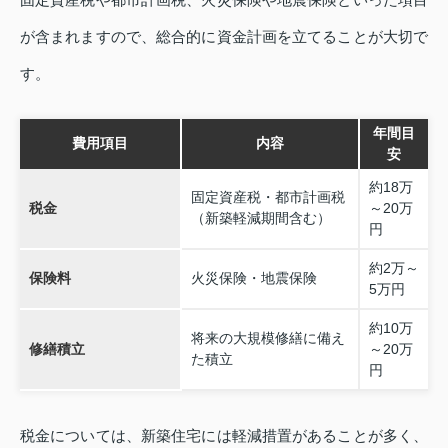
が含まれますので、総合的に資金計画を立てることが大切で
す。
年間目
費用項目
内容
安
約18万
固定資産税・都市計画税
税金
～20万
（新築軽減期間含む）
円
約2万～
保険料
火災保険・地震保険
5万円
約10万
将来の大規模修繕に備え
修繕積立
～20万
た積立
円
税金については、新築住宅には軽減措置があることが多く、