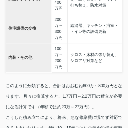
400
打ち替え、防水対策
万円
200
万～
給湯器、キッチン・浴室・
住宅設備の交換
300
トイレ等の設備更新
万円
100
万～
クロス・床材の張り替え、
内装・その他
200
シロアリ対策など
万円
このように分類すると、合計はおおむね600万～800万円とな
ります。月々に換算すると、1.7万円～2.2万円の積立が必要
になる計算です（年額では約20万～27万円）。
こうした積み立てにより、将来、急な修繕費に慌てず対応で
きるようになります。特に10～15年ごとに外装や設備の更新