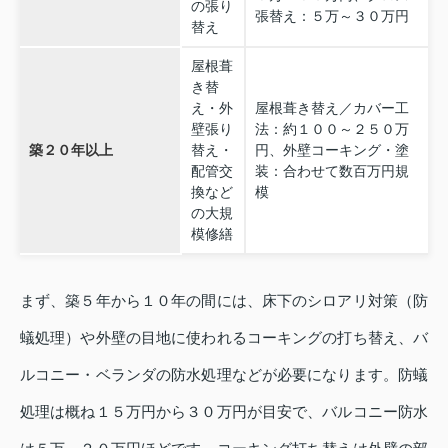
の張り
張替え：５万～３０万円
替え
屋根葺
き替
え・外
屋根葺き替え／カバー工
壁張り
法：約１００～２５０万
築２０年以上
替え・
円、外壁コーキング・塗
配管交
装：合わせて数百万円規
換など
模
の大規
模修繕
まず、築５年から１０年の間には、床下のシロアリ対策（防
蟻処理）や外壁の目地に使われるコーキングの打ち替え、バ
ルコニー・ベランダの防水処理などが必要になります。防蟻
処理は概ね１５万円から３０万円が目安で、バルコニー防水